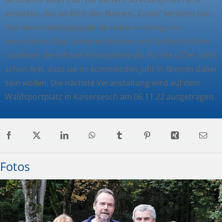
erwarten, das wirklich den Namen „Cross“ verdient hat.
Das Veranstaltungsgelände hatte allerdings ein
besonderes Flair. Leckeren Kuchen und Grillwürstchen
rundeten die schöne Atmosphäre ab. Für die LG’ler steht
schon fest, dass sie im kommenden Jahr in Bremm dabei
sein wollen. Die nächste Veranstaltung wird auf dem
Waldsportplatz in Kaisersesch am 06.11.22 ausgetragen.
Fotos