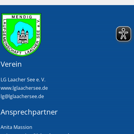
e
Verein
LG Laacher See e. V.
www.lglaachersee.de
lg@lglaachersee.de
Ansprechpartner
Anita Massion