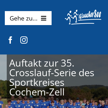
Zum
Inhalt
springen
Gehe zu...
Home
News
Verein
Auftakt zur 35.
Crosslauf-Serie des
Mitmachen
Sportkreises
Probetraining
Kostenlos
Cochem-Zell
Kontakt