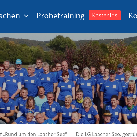
achen
Probetraining
Ko
Kostenlos
auf „Rund um den Laacher See“
Die LG Laacher See, gegr