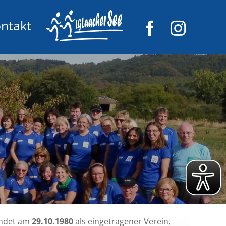
ntakt
ündet am
29.10.1980
als eingetragener Verein,