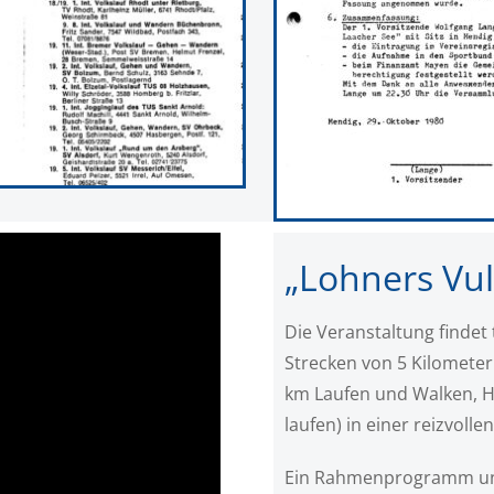
„Lohners Vu
Die Veranstaltung findet 
Strecken von 5 Kilomete
km Laufen und Walken, 
laufen) in einer reizvol
Ein Rahmenprogramm und 