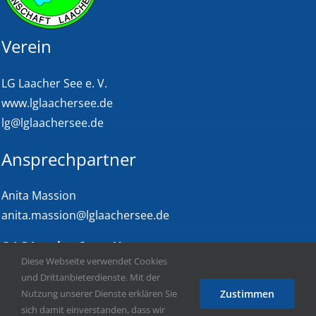
Verein
LG Laacher See e. V.
www.lglaachersee.de
lg@lglaachersee.de
Ansprechpartner
Anita Massion
anita.massion@lglaachersee.de
©
LG Laacher See e. V.
Diese Webseite verwendet Cookies
und Drittanbieterdienste. Mit der
Links
Nutzung unserer Dienste erklären Sie
Zustimmen
Impressum
sich damit einverstanden, dass wir