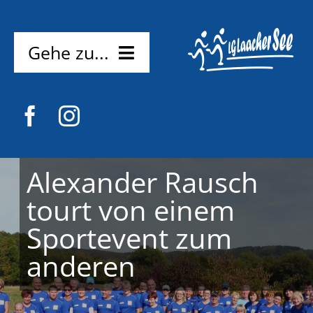
Zum
Inhalt
springen
Gehe zu...
Home
News
Verein
Alexander Rausch
tourt von einem
Mitmachen
Sportevent zum
Probetraining
Kostenlos
anderen
Kontakt