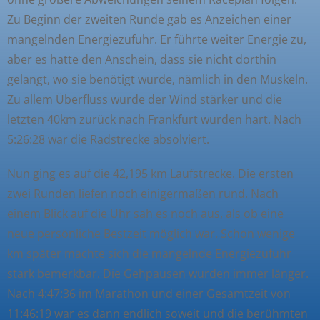
Zu Beginn der zweiten Runde gab es Anzeichen einer
mangelnden Energiezufuhr. Er führte weiter Energie zu,
aber es hatte den Anschein, dass sie nicht dorthin
gelangt, wo sie benötigt wurde, nämlich in den Muskeln.
Zu allem Überfluss wurde der Wind stärker und die
letzten 40km zurück nach Frankfurt wurden hart. Nach
5:26:28 war die Radstrecke absolviert.
Nun ging es auf die 42,195 km Laufstrecke. Die ersten
zwei Runden liefen noch einigermaßen rund. Nach
einem Blick auf die Uhr sah es noch aus, als ob eine
neue persönliche Bestzeit möglich war. Schon wenige
km später machte sich die mangelnde Energiezufuhr
stark bemerkbar. Die Gehpausen wurden immer länger.
Nach 4:47:36 im Marathon und einer Gesamtzeit von
11:46:19 war es dann endlich soweit und die berühmten