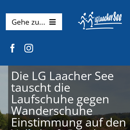
Zum
Inhalt
springen
Gehe zu...
Home
News
Verein
Die LG Laacher See
tauscht die
Mitmachen
Laufschuhe gegen
Probetraining
Kostenlos
Wanderschuhe
Einstimmung auf den
Kontakt