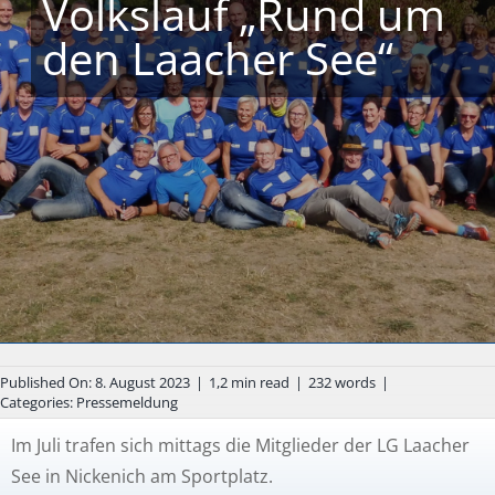
Volkslauf „Rund um
den Laacher See“
Published On: 8. August 2023
|
1,2 min read
|
232 words
|
Categories:
Pressemeldung
Im Juli trafen sich mittags die Mitglieder der LG Laacher
See in Nickenich am Sportplatz.