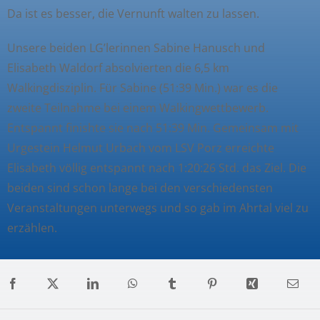
Da ist es besser, die Vernunft walten zu lassen.
Unsere beiden LG’lerinnen Sabine Hanusch und
Elisabeth Waldorf absolvierten die 6,5 km
Walkingdisziplin. Für Sabine (51:39 Min.) war es die
zweite Teilnahme bei einem Walkingwettbewerb.
Entspannt finishte sie nach 51:39 Min. Gemeinsam mit
Urgestein Helmut Urbach vom LSV Porz erreichte
Elisabeth völlig entspannt nach 1:20:26 Std. das Ziel. Die
beiden sind schon lange bei den verschiedensten
Veranstaltungen unterwegs und so gab im Ahrtal viel zu
erzählen.