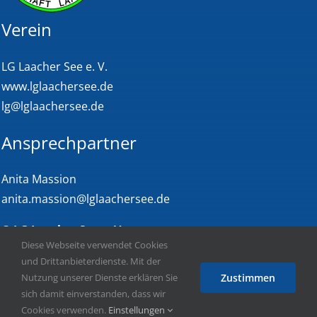
Verein
LG Laacher See e. V.
www.lglaachersee.de
lg@lglaachersee.de
Ansprechpartner
Anita Massion
anita.massion@lglaachersee.de
©
LG Laacher See e. V.
Diese Webseite verwendet Cookies
Links
und Drittanbieterdienste. Mit der
Nutzung unserer Dienste erklären Sie
Zustimmen
Impressum
sich damit einverstanden, dass wir
Cookies verwenden.
Einstellungen