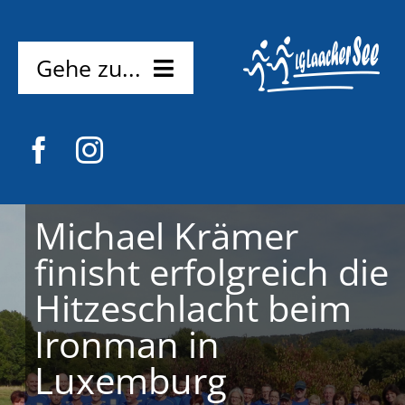
Zum
Inhalt
springen
Gehe zu...
Home
News
Verein
Michael Krämer
finisht erfolgreich die
Mitmachen
Hitzeschlacht beim
Probetraining
Kostenlos
Ironman in
Luxemburg
Kontakt